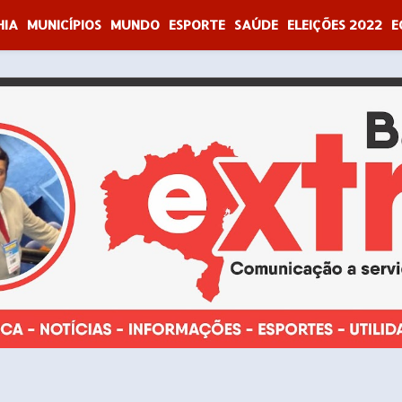
HIA
MUNICÍPIOS
MUNDO
ESPORTE
SAÚDE
ELEIÇÕES 2022
E