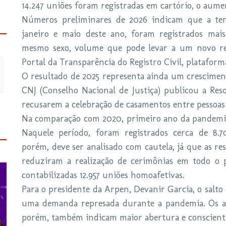
14.247 uniões foram registradas em cartório, o aume
Números preliminares de 2026 indicam que a ten
janeiro e maio deste ano, foram registrados mai
mesmo sexo, volume que pode levar a um novo re
Portal da Transparência do Registro Civil, platafor
O resultado de 2025 representa ainda um cresciment
CNJ (Conselho Nacional de Justiça) publicou a Reso
recusarem a celebração de casamentos entre pessoa
Na comparação com 2020, primeiro ano da pandemia
Naquele período, foram registrados cerca de 8.
porém, deve ser analisado com cautela, já que as res
reduziram a realização de cerimônias em todo o 
contabilizadas 12.957 uniões homoafetivas.
Para o presidente da Arpen, Devanir Garcia, o salto
uma demanda represada durante a pandemia. Os au
porém, também indicam maior abertura e conscientiz