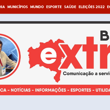
HIA
MUNICÍPIOS
MUNDO
ESPORTE
SAÚDE
ELEIÇÕES 2022
E