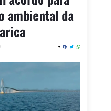
ão ambiental da
arica
6