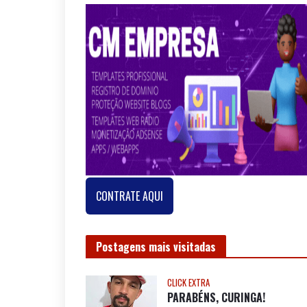
Siga o Bahia Extra no Google Notícias
Confira nossas
últimas
SIGA-NOS
notícias
no Google
News
CM EMPRESA