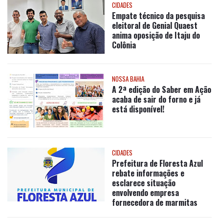
NOSSA BAHIA
A 2ª edição do Saber em Ação
acaba de sair do forno e já
está disponível!
CIDADES
Prefeitura de Floresta Azul
rebate informações e
esclarece situação
envolvendo empresa
fornecedora de marmitas
ECONOMIA
Estudo da FGV aponta retorno
de R$ 7,59 por R$ 1 investido
na Lei Rouanet