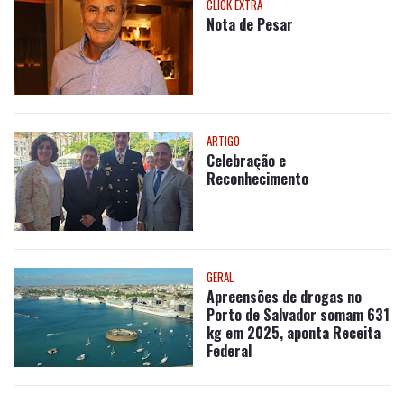
ARTIGO
Celebração e
Reconhecimento
GERAL
Apreensões de drogas no
Porto de Salvador somam 631
kg em 2025, aponta Receita
Federal
CIDADES
Empate técnico da pesquisa
eleitoral de Genial Quaest
anima oposição de Itaju do
Colônia