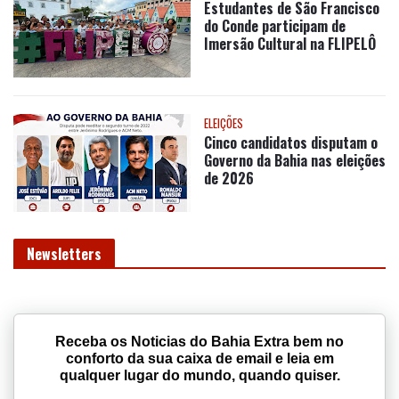
NOSSA BAHIA
A 2ª edição do Saber em Ação
acaba de sair do forno e já
está disponível!
CLICK EXTRA
Parabéns! Feirante Reginaldo
celebra 61 anos de vida
NOSSA BAHIA
Estudantes de São Francisco
do Conde participam de
Imersão Cultural na FLIPELÔ