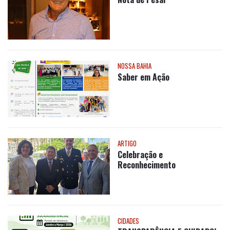
CIDADES
Maria Augusta destaca
avanços da rede municipal de
Itaju do Colônia
CLICK EXTRA
PARABÉNS, CURINGA!
CLICK EXTRA
Nota de Pesar