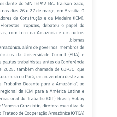
esidente do SINTEPAV-BA, Irailson Gazo,
 nos dias 26 e 27 de março, em Brasília. O
adores da Construção e da Madeira (ICM),
 Florestas Tropicais, debateu o papel do
icas, com foco na Amazônia e em outros
biomas.
ia Amazônica, além de governos, membros de
adêmicos da Universidade Cornell (EUA) e
 as pautas trabalhistas antes da Conferência
 de 2025, também chamada de COP30, que
ocorrerá no Pará, em novembro deste ano.
e Trabalho Decente para a Amazônia", ao
 regional da ICM para a América Latina e
ternacional do Trabalho (OIT) Brasil; Robby
 Vanessa Grazziotin, diretora executiva da
o Tratado de Cooperação Amazônica (OTCA).