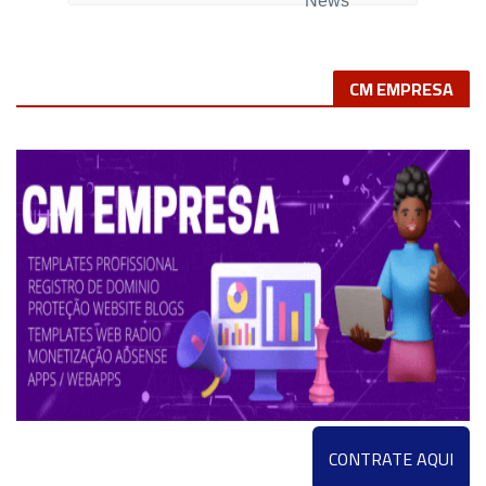
SIGA-NOS
notícias
no Google
News
CM EMPRESA