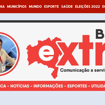
HIA
MUNICÍPIOS
MUNDO
ESPORTE
SAÚDE
ELEIÇÕES 2022
E