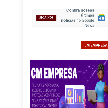
últimas
SIGA-NOS
notícias
no Google
News
CM EMPRESA