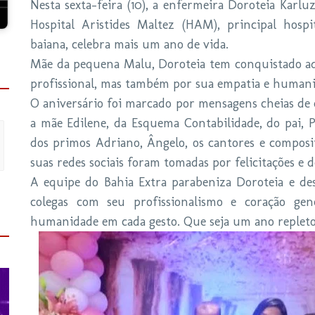
Nesta sexta-feira (10), a enfermeira Doroteia Karl
Hospital Aristides Maltez (HAM), principal hosp
baiana, celebra mais um ano de vida.
Mãe da pequena Malu, Doroteia tem conquistado a
profissional, mas também por sua empatia e humani
O aniversário foi marcado por mensagens cheias de c
a mãe Edilene, da Esquema Contabilidade, do pai, P
dos primos Adriano, Ângelo, os cantores e composit
suas redes sociais foram tomadas por felicitações e 
A equipe do Bahia Extra parabeniza Doroteia e de
colegas com seu profissionalismo e coração gen
humanidade em cada gesto. Que seja um ano repleto 