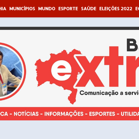
HIA
MUNICÍPIOS
MUNDO
ESPORTE
SAÚDE
ELEIÇÕES 2022
E