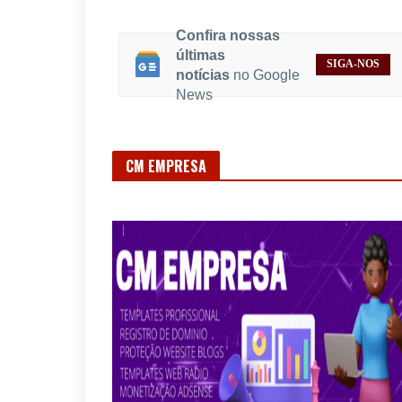
últimas
SIGA-NOS
notícias
no Google
News
CM EMPRESA