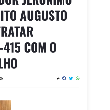
EITO AUGUSTO
TRATAR
-415 COM O
LHO
25