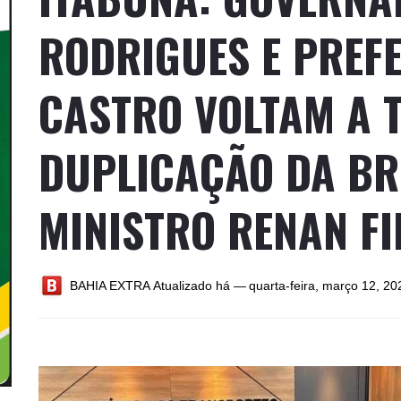
RODRIGUES E PREF
CASTRO VOLTAM A 
DUPLICAÇÃO DA BR
MINISTRO RENAN FI
BAHIA EXTRA
Atualizado há —
quarta-feira, março 12, 20