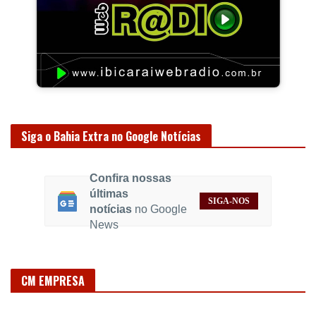
Siga o Bahia Extra no Google Notícias
Confira nossas
últimas
SIGA-NOS
notícias
no Google
News
CM EMPRESA