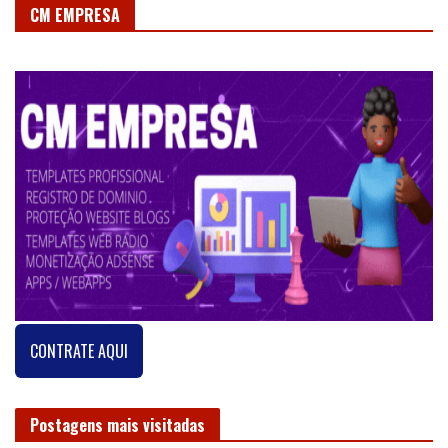
Confira nossas
últimas
SIGA-NOS
notícias
no Google
News
CM EMPRESA