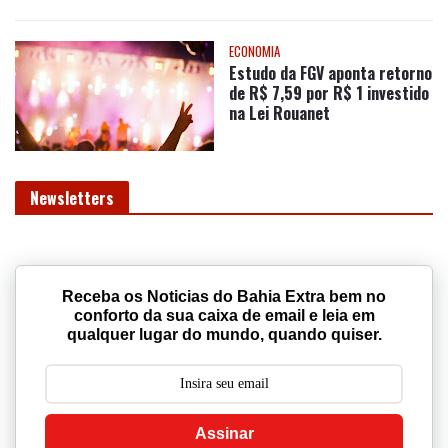
CIDADES
Prefeitura de Floresta Azul
rebate informações e
esclarece situação
envolvendo empresa
fornecedora de marmitas
ECONOMIA
Estudo da FGV aponta retorno
de R$ 7,59 por R$ 1 investido
na Lei Rouanet
Newsletters