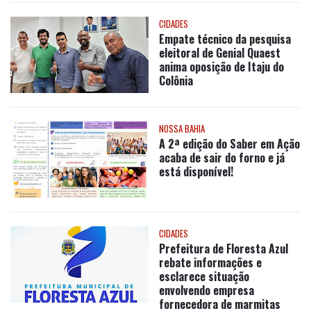
GERAL
Apreensões de drogas no
Porto de Salvador somam 631
kg em 2025, aponta Receita
Federal
CIDADES
Empate técnico da pesquisa
eleitoral de Genial Quaest
anima oposição de Itaju do
Colônia
NOSSA BAHIA
A 2ª edição do Saber em Ação
acaba de sair do forno e já
está disponível!